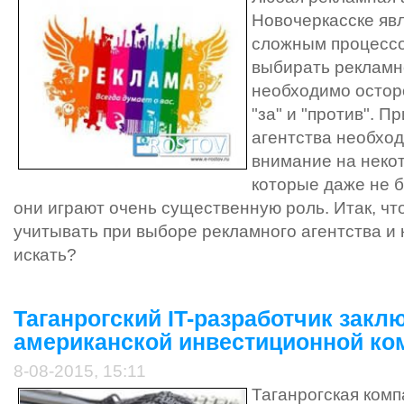
Новочеркасске яв
сложным процессо
выбирать рекламн
необходимо остор
"за" и "против". П
агентства необхо
внимание на неко
которые даже не б
они играют очень существенную роль. Итак, ч
учитывать при выборе рекламного агентства и к
искать?
Таганрогский IT-разработчик закл
американской инвестиционной ко
8-08-2015, 15:11
Таганрогская ком