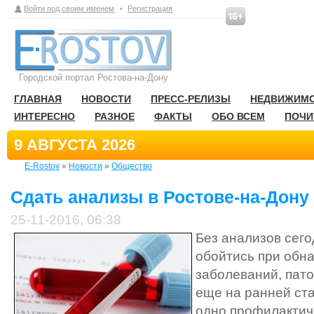
Войти под своим именем
•
Регистрация
Городской портал Ростова-на-Дону
ГЛАВНАЯ
НОВОСТИ
ПРЕСС-РЕЛИЗЫ
НЕДВИЖИМ
ИНТЕРЕСНО
РАЗНОЕ
ФАКТЫ
ОБО ВСЕМ
ПОЧИ
9 АВГУСТА 2026
E-Rostov
»
Новости
»
Общество
Сдать анализы в Ростове-на-Дону
25-11-2016, 06:38
Без анализов сего
обойтись при обн
заболеваний, пат
еще на ранней ста
одно профилактич