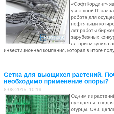
«СофтКординг» яв
успешной IT-разра
робота для осуще
нефтяными котиро
лет работы бирже
зарубежных конкур
алгоритм купила 
инвестиционная компания, которая в итоге полу
Сетка для вьющихся растений. П
необходимо применение опоры?
8-08-2015, 10:19
Одним из растений
нуждается в подвя
огурцы. Они, цепл