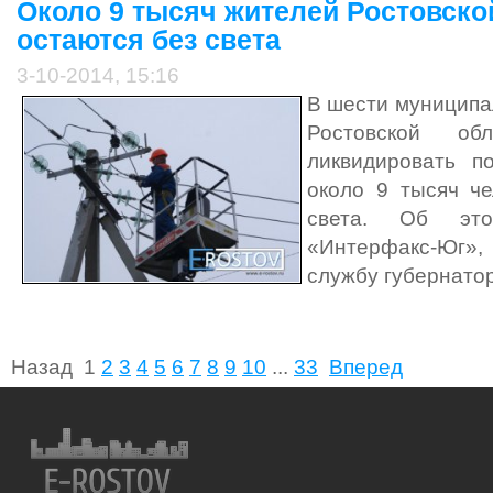
Около 9 тысяч жителей Ростовско
остаются без света
3-10-2014, 15:16
В шести муниципа
Ростовской об
ликвидировать по
около 9 тысяч че
света. Об эт
«Интерфакс-Юг», 
службу губернатор
Назад
1
2
3
4
5
6
7
8
9
10
...
33
Вперед