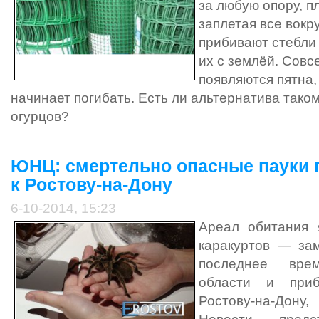
за любую опору, п
заплетая все вокр
прибивают стебли
их с землёй. Совс
появляются пятна,
начинает погибать. Есть ли альтернатива так
огурцов?
ЮНЦ: смертельно опасные пауки
к Ростову-на-Дону
6-10-2014, 15:23
Ареал обитания 
каракуртов — за
последнее вре
области и приб
Ростову-на-До