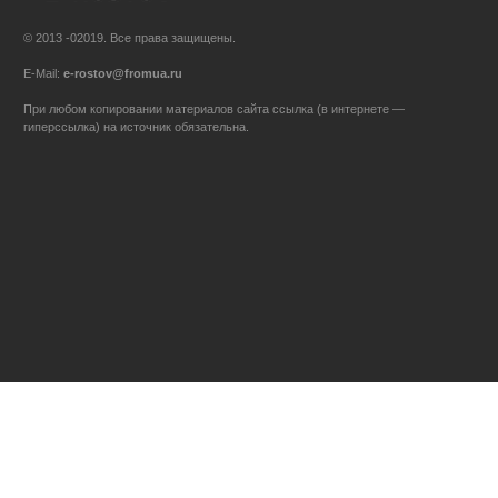
© 2013 -02019. Все права защищены.
E-Mail:
e-rostov@fromua.ru
При любом копировании материалов сайта ссылка (в интернете —
гиперссылка) на источник обязательна.