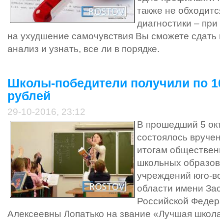
также не обходит
диагностики – пр
на ухудшение самочувствия Вы сможете сдать
анализ и узнать, все ли в порядке.
Школы-победители получили по 1
рублей
29-10-2016, 23:12
В прошедший 5 ок
состоялось вруче
итогам обществен
школьных образо
учреждений юго-в
области имени За
Российской Феде
Алексеевны Лопатько на звание «Лучшая школа