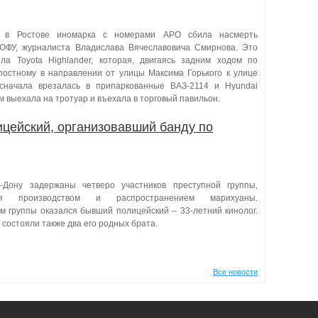
я в Ростове иномарка с номерами АРО сбила насмерть
ЮФУ, журналиста Владислава Вячеславовича Смирнова. Это
а Toyota Highlander, которая, двигаясь задним ходом по
постному в направлении от улицы Максима Горького к улице
 сначала врезалась в припаркованные ВАЗ-2114 и Hyundai
ем выехала на тротуар и въехала в торговый павильон.
ицейский, организовавший банду по
а-Дону задержаны четверо участников преступной группы,
ся производством и распространением марихуаны.
м группы оказался бывший полицейский – 33-летний кинолог.
 состояли также два его родных брата.
Все новости