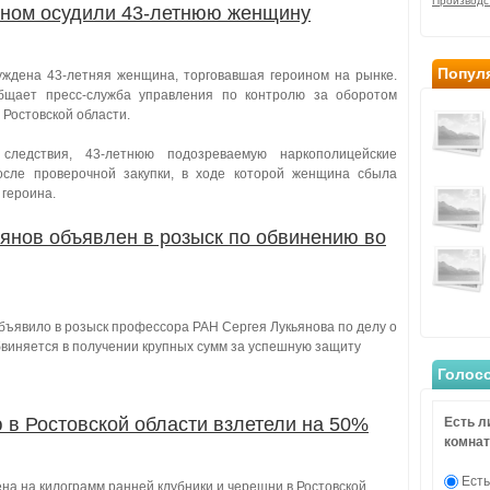
Производс
оином осудили 43-летнюю женщину
Попул
уждена 43-летняя женщина, торговавшая героином на рынке.
бщает пресс-служба управления по контролю за оборотом
 Ростовской области.
ледствия, 43-летнюю подозреваемую наркополицейские
осле проверочной закупки, в ходе которой женщина сбыла
 героина.
янов объявлен в розыск по обвинению во
бъявило в розыск профессора РАН Сергея Лукьянова по делу о
бвиняется в получении крупных сумм за успешную защиту
Голос
 в Ростовской области взлетели на 50%
Есть л
комнат
Есть
ена на килограмм ранней клубники и черешни в Ростовской