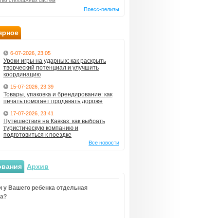
тво стеллажных систем
Пресс-релизы
ярное
6-07-2026, 23:05
Уроки игры на ударных: как раскрыть
творческий потенциал и улучшить
координацию
15-07-2026, 23:39
Товары, упаковка и брендирование: как
печать помогает продавать дороже
17-07-2026, 23:41
Путешествия на Кавказ: как выбрать
туристическую компанию и
подготовиться к поездке
Все новости
ования
Архив
и у Вашего ребенка отдельная
а?