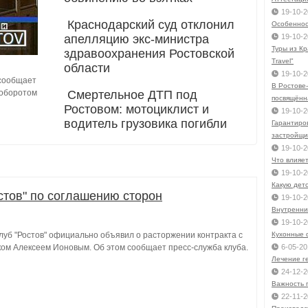
19-10-2
Краснодарский суд отклонил
Особеннос
апелляцию экс-министра
19-10-2
Туры из Кр
здравоохранения Ростовской
Travel"
области
19-10-2
 сообщает
В Ростове-
 оборотом
Смертельное ДТП под
посвящённ
Ростовом: мотоциклист и
19-10-2
водитель грузовика погибли
Гарантиро
застройщи
19-10-2
Что влияе
19-10-2
Какую детс
стов" по соглашению сторон
19-10-2
Внутренни
19-10-2
луб "Ростов" официально объявил о расторжении контракта с
Кухонные 
ом Алексеем Ионовым. Об этом сообщает пресс-служба клуба.
6-05-20
Лечение г
24-12-2
Важность 
22-11-2