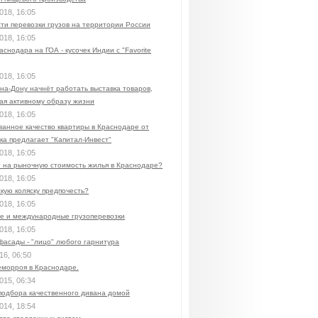
018, 16:05
ти перевозки грузов на территории России
018, 16:05
аснодара на ГОА - кусочек Индии с "Favorite
018, 16:05
на-Дону начнёт работать выставка товаров,
ая активному образу жизни
018, 16:05
ванное качество квартиры в Краснодаре от
ка предлагает "Капитал-Инвест"
018, 16:05
т на рыночную стоимость жилья в Краснодаре?
018, 16:05
кую коляску предпочесть?
018, 16:05
е и международные грузоперевозки
018, 16:05
фасады - "лицо" любого гарнитура
16, 06:50
еморроя в Краснодаре.
015, 06:34
подбора качественного дивана домой
014, 18:54