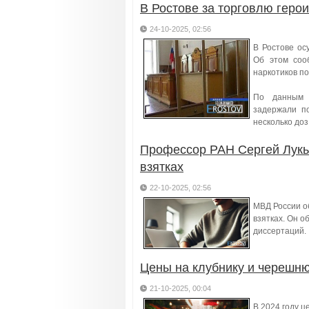
В Ростове за торговлю гер
24-10-2025, 02:56
В Ростове ос
Об этом соо
наркотиков по
По данным с
задержали п
несколько доз
Профессор РАН Сергей Лукь
взятках
22-10-2025, 02:56
МВД России о
взятках. Он о
диссертаций.
Цены на клубнику и черешню
21-10-2025, 00:04
В 2024 году ц