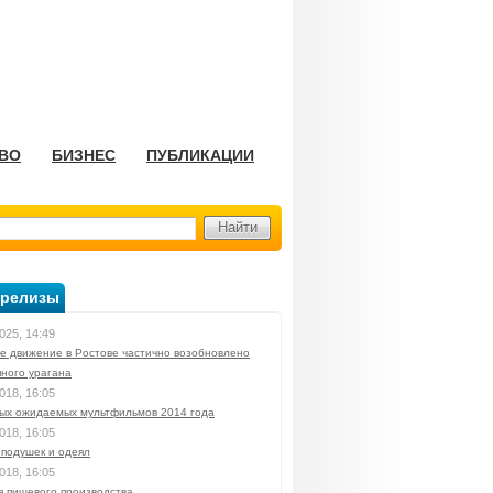
ВО
БИЗНЕС
ПУБЛИКАЦИИ
-релизы
025, 14:49
е движение в Ростове частично возобновлено
яного урагана
018, 16:05
мых ожидаемых мультфильмов 2014 года
018, 16:05
 подушек и одеял
018, 16:05
я пищевого производства