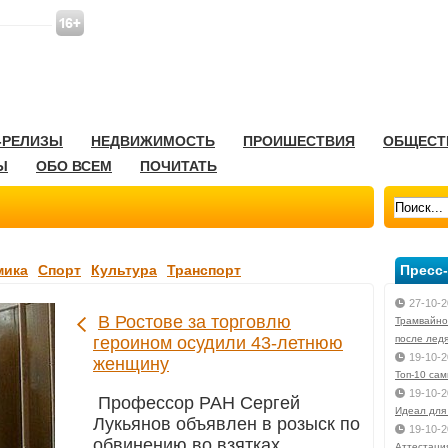
-РЕЛИЗЫ
НЕДВИЖИМОСТЬ
ПРОИШЕСТВИЯ
ОБЩЕСТ
Ы
ОБО ВСЕМ
ПОЧИТАТЬ
мика
Спорт
Культура
Транспорт
Пресс
27-10-2
В Ростове за торговлю
Трамвайно
героином осудили 43-летнюю
после лед
19-10-2
женщину
Toп-10 са
19-10-2
Профессор РАН Сергей
Идеал для
Лукьянов объявлен в розыск по
19-10-2
обвинению во взятках
Аттестаци