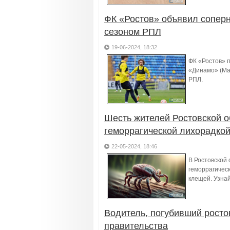
ФК «Ростов» объявил соперн
сезоном РПЛ
19-06-2024, 18:32
ФК «Ростов» 
«Динамо» (Мах
РПЛ.
Шесть жителей Ростовской о
геморрагической лихорадко
22-05-2024, 18:46
В Ростовской
геморрагическ
клещей. Узна
Водитель, погубивший росто
правительства