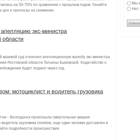
Мы в
ичилась на 50-70% по сравнению с прошлым годом. Узнайте
Нет 
а цен и прогнозы на снижение.
Голосо
 апелляцию экс-министра
 области
й краевой суд отклонил апелляционную жалобу экс-министра
ния Ростовской области Татьяны Быковской. Ходатайство о
вобождении будет подано через год.
ом: мотоциклист и водитель грузовика
стов – Волгодонск произошла смертельная авария:
 водитель грузовика погибли, еще один человек доставлен в
найте подробности происшествия.