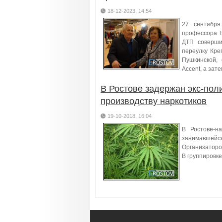
18-12-2023, 14:54
27 сентябр
профессора 
ДТП совершил
переулку Кре
Пушкинской,
Accent, а зат
В Ростове задержан экс-пол
производству наркотиков
19-10-2018, 16:04
В Ростове-н
занимавшей
Организаторо
В группировке