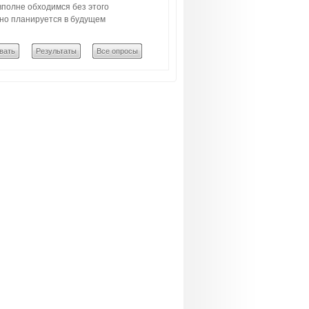
полне обходимся без этого
но планируется в будущем
вать
Результаты
Все опросы