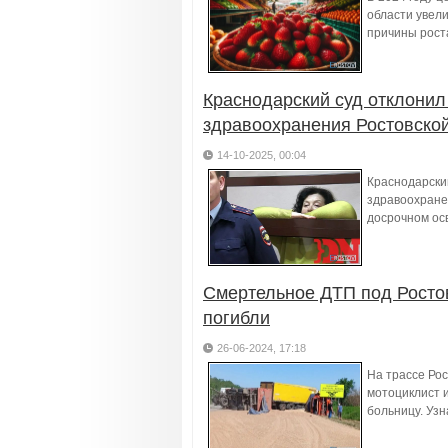
области увел
причины рост
Краснодарский суд отклонил
здравоохранения Ростовской
14-10-2025, 00:04
Краснодарски
здравоохране
досрочном ос
Смертельное ДТП под Ростов
погибли
26-06-2024, 17:18
На трассе Ро
мотоциклист и
больницу. Уз